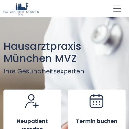
Hausarztpraxis
München MVZ
Ihre Gesundheitsexperten
Neupatient
Termin buchen
werden